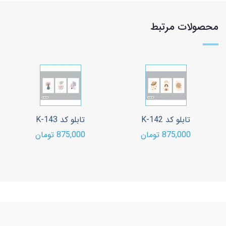
محصولات مرتبط
تابلو کد K-142
تابلو کد K-143
875,000 تومان
875,000 تومان