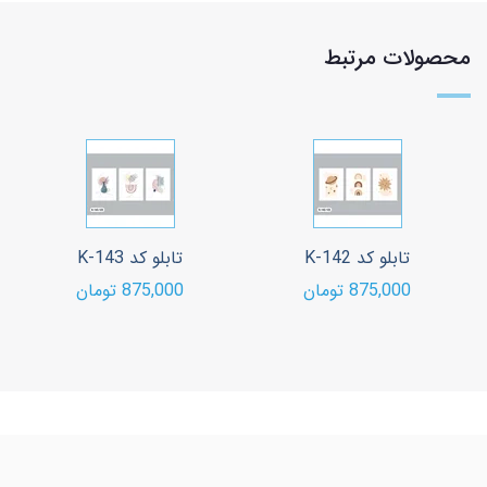
محصولات مرتبط
تابلو کد K-142
تابلو کد K-143
875,000 تومان
875,000 تومان