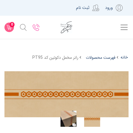
ورود
ثبت نام
0
خانه
فهرست محصولات
رانر مخمل دکوتین کد PT95