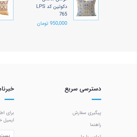
PT90
دکوتین کد LPS
765
ومان
950,000 تومان
دسترسی سریع
خبرنام
پیگیری سفارش
برای اط
ایمیل خو
راهنما
تماس با ما