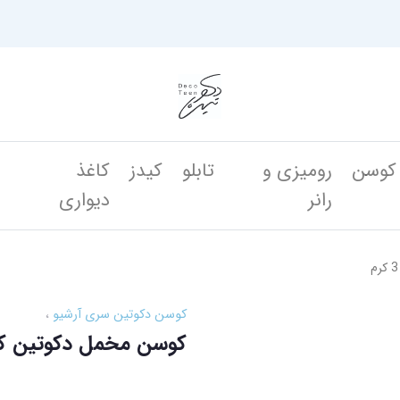
کوسن
رومیزی و
تابلو
کیدز
کاغذ
ن
رانر
دیواری
کوسن دکوتین سری آرشیو
کوسن مخمل دکوتین کد آریا