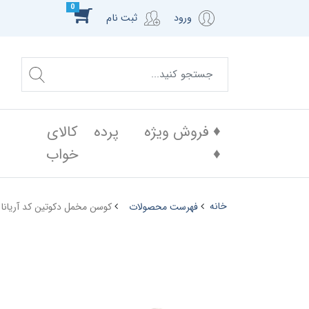
0
ورود
ثبت نام
♦️ فروش ویژه
پرده
کالای
♦️
خواب
خانه
فهرست محصولات
کوسن مخمل دکوتین کد آریانا 3 کرم