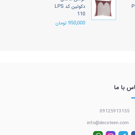
دکوتین کد LPS
د
110
ع
950,000 تومان
00
س با ما
09125913155
info@decoteen.com