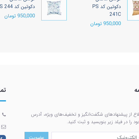
دکوتین کد PS
دکوتین کد PS 244
241C
950,000 تومان
950,000 تومان
ه
تما
لاع از پیشنهادهای شگفت‌انگیز و تخفیف‌های ویژه، آدرس
د را در فیلد زیر بنویسید و ثبت کنید.
عضویت