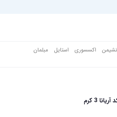
شیمن
اکسسوری
استایل
مبلمان
نا 3 کرم