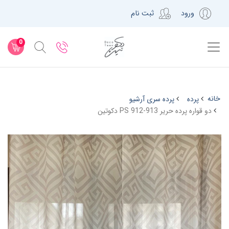
ورود
ثبت نام
0
خانه
پرده
پرده سری آرشیو
دو قواره پرده حریر PS 912-913 دکوتین