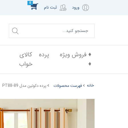
0
ورود
ثبت نام
♦️ فروش ویژه
پرده
کالای
♦️
خواب
خانه
فهرست محصولات
پرده دکوتین مدل PT88-89