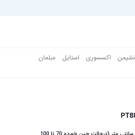
شیمن
اکسسوری
استایل
مبلمان
عرض پرده های دکوتین 135 سانتی متر (درحالت چین خورده 70 تا 100