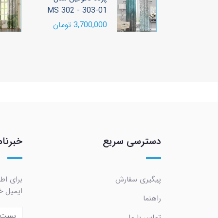
MS 302 - 303-01
P
ومان
3,700,000 تومان
دسترسی سریع
خبرنام
پیگیری سفارش
برای اط
ایمیل خو
راهنما
تماس با ما