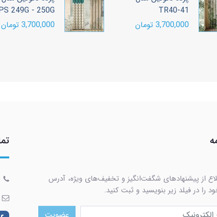
PS 249G - 250G
TR40-41
3,700,000 تومان
3,700,000 تومان
ه
تما
لاع از پیشنهادهای شگفت‌انگیز و تخفیف‌های ویژه، آدرس
د را در فیلد زیر بنویسید و ثبت کنید.
عضویت