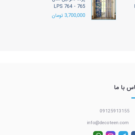
LPS 764 - 765
ب
3,700,000 تومان
00
س با ما
09125913155
info@decoteen.com