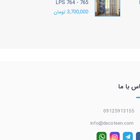
LPS 764 - 765
ب
3,700,000 تومان
00
س با ما
09125913155
info@decoteen.com