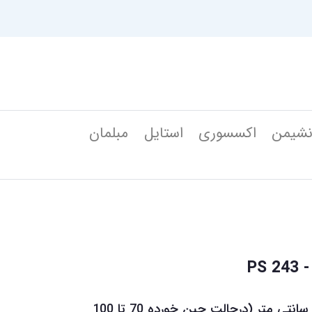
شیمن
اکسسوری
استایل
مبلمان
عرض پرده های دکوتین 135 سانتی متر (درحالت چین خورده 70 تا 100