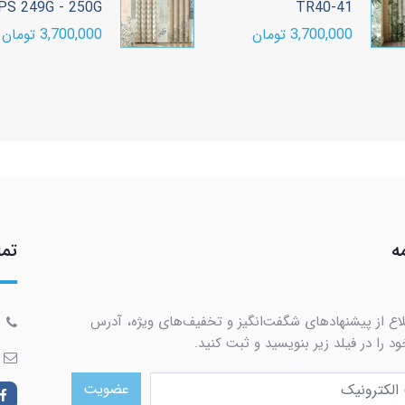
PS 249G - 250G
TR40-41
3,700,000 تومان
3,700,000 تومان
ه
تما
لاع از پیشنهادهای شگفت‌انگیز و تخفیف‌های ویژه، آدرس
د را در فیلد زیر بنویسید و ثبت کنید.
عضویت