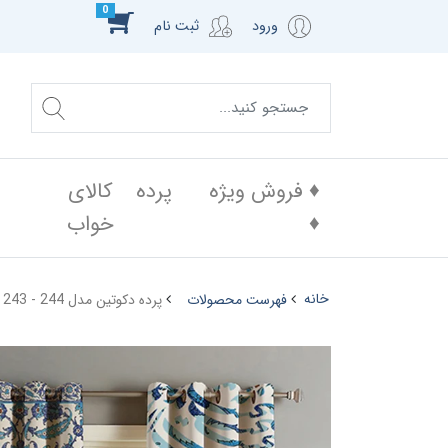
0
ورود
ثبت نام
♦️ فروش ویژه
پرده
کالای
♦️
خواب
خانه
فهرست محصولات
پرده دکوتین مدل PS 243 - 244