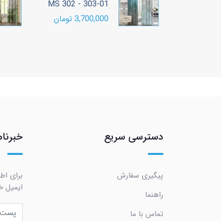
MS 302 - 303-01
P
ومان
3,700,000 تومان
دسترسی سریع
خبرنام
پیگیری سفارش
برای اط
ایمیل خو
راهنما
تماس با ما