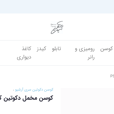
کوسن
رومیزی و
تابلو
کیدز
کاغذ
ن
رانر
دیواری
کوسن دکوتین سری آرشیو
کوسن مخمل دکوتین کد 777