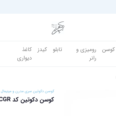
کوسن
رومیزی و
تابلو
کیدز
کاغذ
ن
رانر
دیواری
کوسن دکوتین سری مدرن و مینیمال
کوسن دکوتین کد HERO-CGR