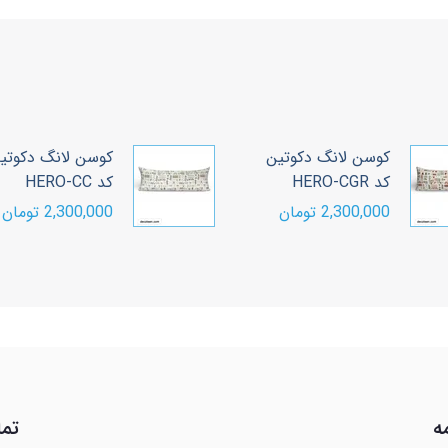
کوتین
کوسن لانگ دکوتین
کد HERO-CC
2,300,000 تومان
ه
تما