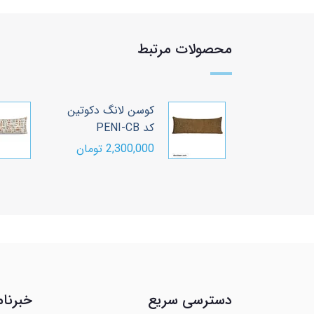
محصولات مرتبط
کوسن لانگ دکوتین
کوسن لانگ د
کد PENI-CB
کد HERO-CGR
2,300,000 تومان
2,300,000 تومان
دسترسی سریع
خبرنام