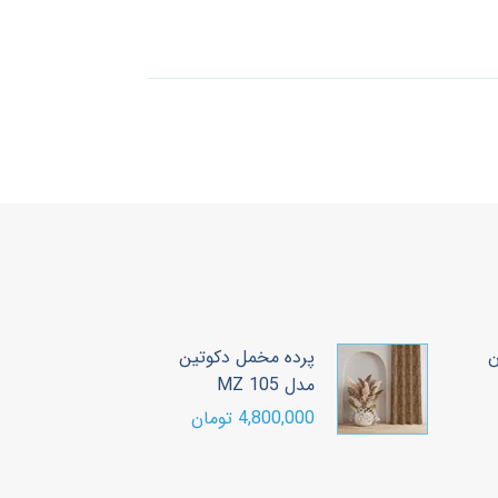
ن
پرده مخمل دکوتین
پ
مدل MZ 105
مد
4,800,000 تومان
00