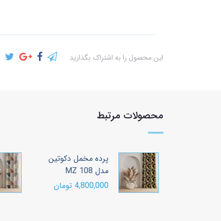
این محصول را به اشتراک بگذارید
محصولات مرتبط
مل دکوتین
پرده مخمل دکوتین
مدل MZ 108
ومان
4,800,000 تومان