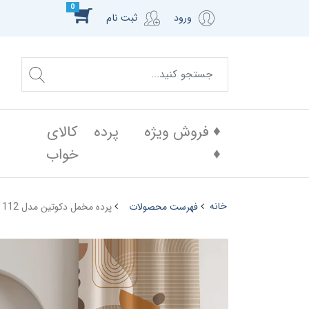
0
ورود
ثبت نام
♦️ فروش ویژه
پرده
کالای
♦️
خواب
خانه
فهرست محصولات
پرده مخمل دکوتین مدل MZ 112