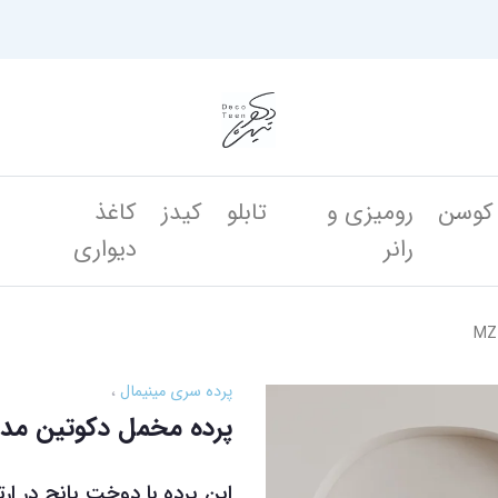
کوسن
رومیزی و
تابلو
کیدز
کاغذ
ن
رانر
دیواری
پرده سری مینیمال
پرده مخمل دکوتین مدل  112
این پرده با دوخت پانچ در ار