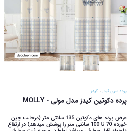
پرده سری کیدز
کیدز
پرده دکوتین کیدز مدل مولی - MOLLY
عرض پرده های دکوتین 135 سانتی متر (درحالت چین
خورده 70 تا 100 سانتی متر را پوشش میدهد) در ارتفاع
دلخواه قابل سفارش میباشد لطفا در مرحله ثبت سفارش