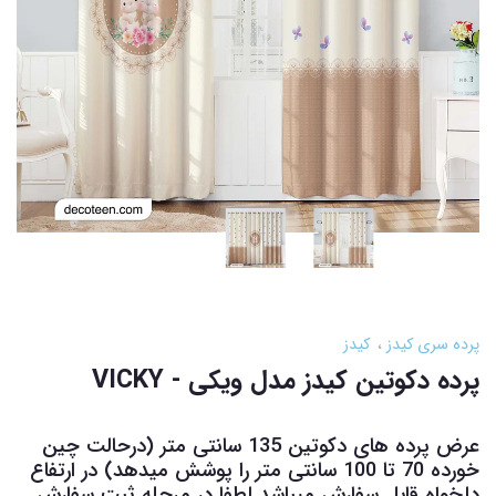
پرده سری کیدز
کیدز
پرده دکوتین کیدز مدل ویکی - VICKY
عرض پرده های دکوتین 135 سانتی متر (درحالت چین
خورده 70 تا 100 سانتی متر را پوشش میدهد) در ارتفاع
دلخواه قابل سفارش میباشد لطفا در مرحله ثبت سفارش