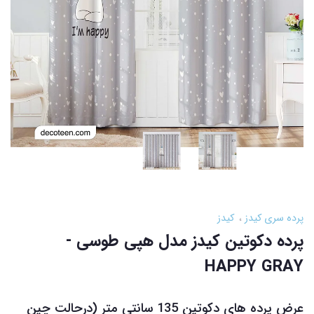
پرده سری کیدز
کیدز
پرده دکوتین کیدز مدل هپی طوسی -
HAPPY GRAY
عرض پرده های دکوتین 135 سانتی متر (درحالت چین