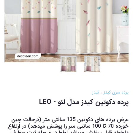
پرده سری کیدز
کیدز
پرده دکوتین کیدز مدل لئو - LEO
عرض پرده های دکوتین 135 سانتی متر (درحالت چین
خورده 70 تا 100 سانتی متر را پوشش میدهد) در ارتفاع
دلخواه قابل سفارش میباشد لطفا در مرحله ثبت سفارش