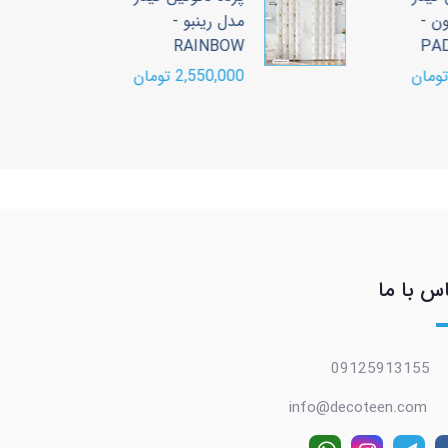
مدل رینبو -
م
M
RAINBOW
2,550,000 تومان
00
س با ما
09125913155
info@decoteen.com