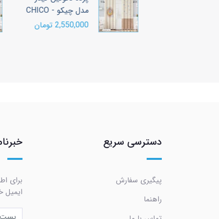
 VICKY
مدل چیکو - CHICO
ومان
2,550,000 تومان
دسترسی سریع
خبرنام
پیگیری سفارش
برای اط
ایمیل خو
راهنما
تماس با ما