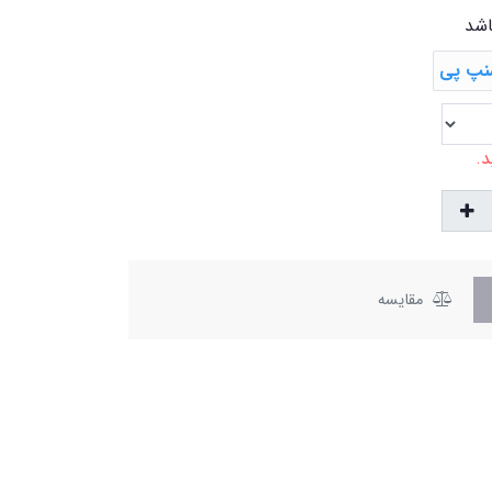
اشد
د.
مقایسه