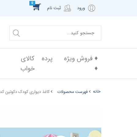
0
ورود
ثبت نام
♦️ فروش ویژه
پرده
کالای
♦️
خواب
خانه
فهرست محصولات
کاغذ دیواری کودک دکوتین کد ||| 107