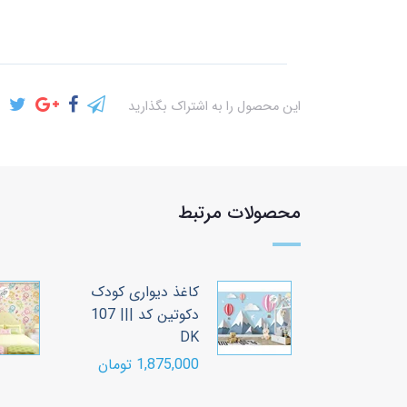
این محصول را به اشتراک بگذارید
محصولات مرتبط
واری کودک
کاغذ دیواری کودک
دکوتین کد ||| 103
دکوتین کد ||| 107
DK
ومان
1,875,000 تومان