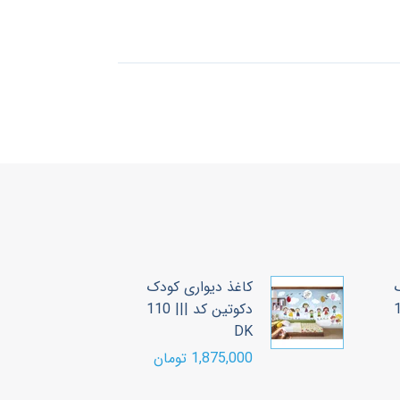
کاغذ دیواری کودک
ک
 109
دکوتین کد ||| 110
K
DK
1,875,000 تومان
00