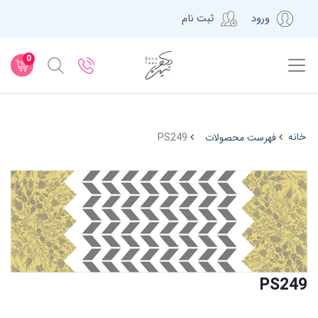
ورود
ثبت نام
0
خانه
فهرست محصولات
PS249
PS249