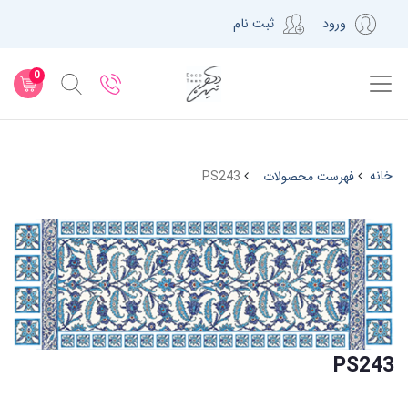
ورود
ثبت نام
0
خانه
فهرست محصولات
PS243
PS243