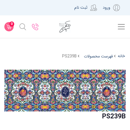
ورود
ثبت نام
0
خانه
فهرست محصولات
PS239B
PS239B