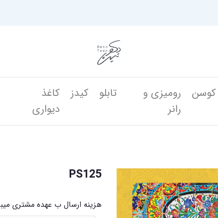
کوسن
رومیزی و
تابلو
کیدز
کاغذ
ن
رانر
دیواری
PS125
هزینه ارسال ب عهده مشتری میب