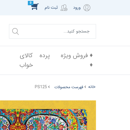
0
ورود
ثبت نام
♦️ فروش ویژه
پرده
کالای
♦️
خواب
خانه
فهرست محصولات
PS125