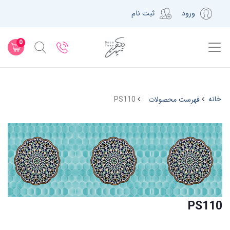
ورود
ثبت نام
0
خانه
فهرست محصولات
PS110
PS110