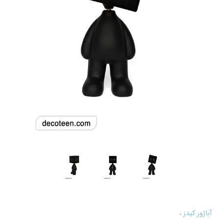
آباژور کیدز