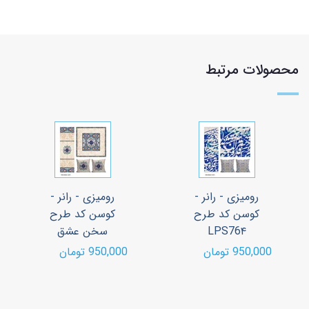
محصولات مرتبط
رومیزی - رانر -
رومیزی - رانر -
کوسن کد طرح
کوسن کد طرح
LPS76۴
سخن عشق
950,000 تومان
950,000 تومان