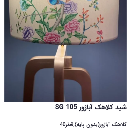
شید کلاهک آباژور SG 105
کلاهک آباژور(بدون پایه),قطر40