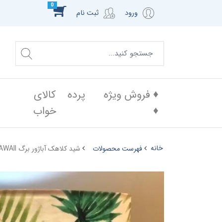
0
ورود
ثبت نام
♦️ فروش ویژه
پرده
کالای
♦️
خواب
خانه
فهرست محصولات
شید کلاهک آباژور برگ HAWAII