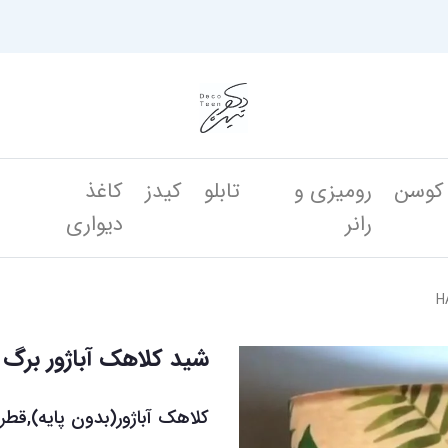
کوسن
رومیزی و
تابلو
کیدز
کاغذ
ن
رانر
دیواری
شید کلاهک آباژور برگ HAWAII
کلاهک آباژور(بدون پایه),قطر40