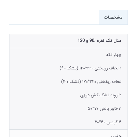
مشخصات
مدل تک نفره :90 و 120
چهار تکه
۱-لحاف روتختی ۲۲۰*۱۴۰ (تشک ۹۰)
لحاف روتختی ۲۲۰*۱۷۰ (تشک ۱۲۰)
۲-رویه تشک کش دوزی
۳-کاور بالش ۷۰*۵۰
۴-کوسن ۴۰*۴۰
جنس