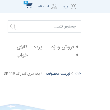
0
ورود
ثبت نام
♦️ فروش ویژه
پرده
کالای
♦️
خواب
خانه
فهرست محصولات
پاف سری کیدز کد DK 119