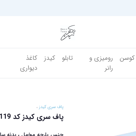
کوسن
رومیزی و
تابلو
کیدز
کاغذ
ن
رانر
دیواری
پاف سری کیدز
پاف سری کیدز کد DK 119
جنس پارچه مخمل ، بدنه ساز