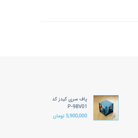
دز کد
پاف سری کیدز کد
DT 102
5,900,000 تومان