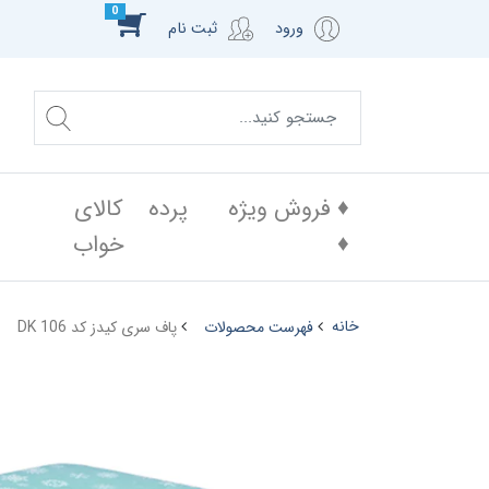
0
ورود
ثبت نام
♦️ فروش ویژه
پرده
کالای
♦️
خواب
خانه
فهرست محصولات
پاف سری کیدز کد DK 106