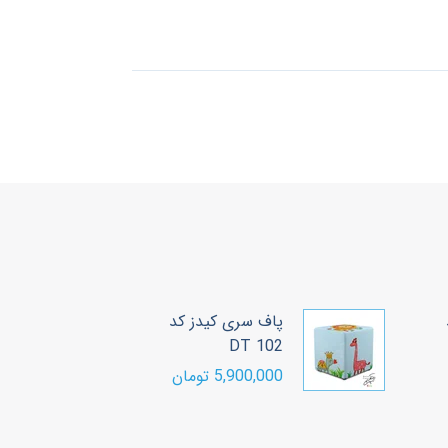
پاف سری کیدز کد
پ
0
DT 102
5,900,000 تومان
00