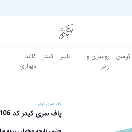
کوسن
رومیزی و
تابلو
کیدز
کاغذ
ن
رانر
دیواری
پاف سری کیدز
پاف سری کیدز کد DK 106
جنس پارچه مخمل ، بدنه ساز