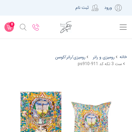
ورود
ثبت نام
0
خانه
رومیزی و رانر
رومیزی/رانر/کوسن
ست 3 تکه کد ps910-911