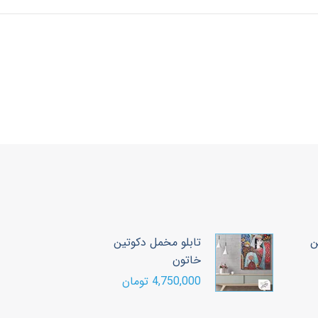
ن
تابلو مخمل دکوتین
ت
خاتون
خ
4,750,000 تومان
00