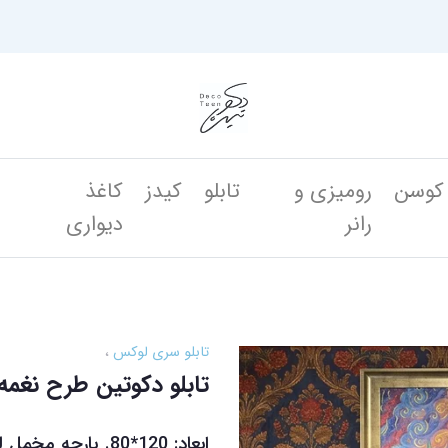
کوسن
رومیزی و
تابلو
کیدز
کاغذ
ن
رانر
دیواری
تابلو سری لوکس
تابلو دکوتین طرح نغم
ابعاد: 120*80. پارچه مخمل لوکس بافت دار