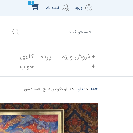
0
ورود
ثبت نام
♦️ فروش ویژه
پرده
کالای
♦️
خواب
خانه
تابلو
تابلو دکوتین طرح نغمه عشق