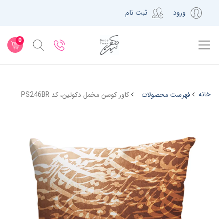
ورود
ثبت نام
0
خانه
فهرست محصولات
کاور کوسن مخمل دکوتین، کد PS246BR