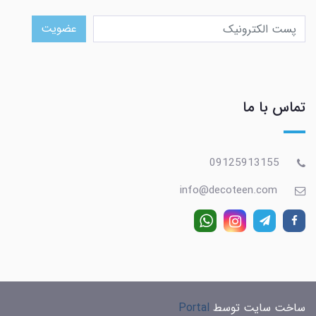
عضویت
تماس با ما
09125913155
info@decoteen.com
ساخت سایت توسط
Portal