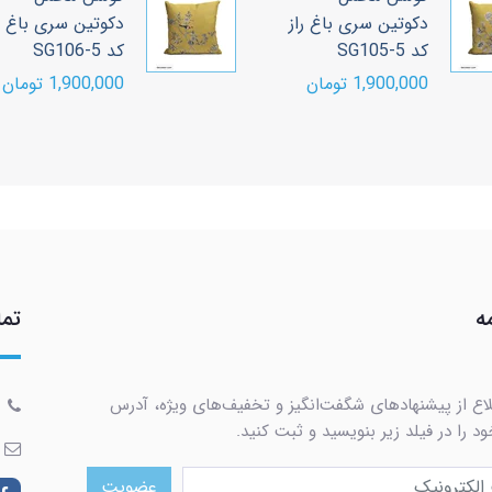
دکوتین سری باغ راز
دکوتین سری باغ ر
کد SG105-5
کد SG106-5
1,900,000 تومان
1,900,000 تومان
ه
تما
لاع از پیشنهادهای شگفت‌انگیز و تخفیف‌های ویژه، آدرس
د را در فیلد زیر بنویسید و ثبت کنید.
عضویت