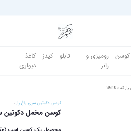
کوسن
رومیزی و
تابلو
کیدز
کاغذ
ن
رانر
دیواری
د SG105
کوسن دکوتین سری باغ راز
کوسن مخمل دکوتین سری با
محصول یک کوسن است.(عکس