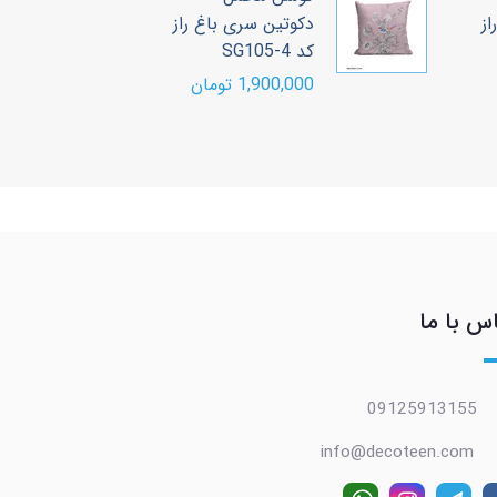
از
دکوتین سری باغ راز
د
کد SG105-4
کد 
1,900,000 تومان
00
س با ما
09125913155
info@decoteen.com