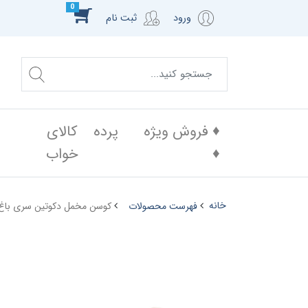
0
ورود
ثبت نام
♦️ فروش ویژه
پرده
کالای
♦️
خواب
خانه
فهرست محصولات
کوسن مخمل دکوتین سری باغ راز ک