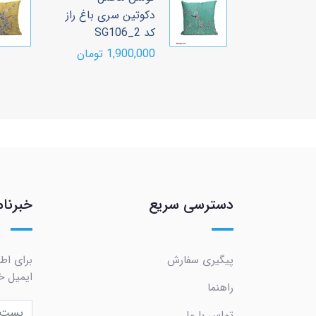
سری باغ راز
دکوتین سری باغ راز
کد SG106_2
ومان
1,900,000 تومان
دسترسی سریع
خبرنام
پیگیری سفارش
برای اط
ایمیل خو
راهنما
تماس با ما