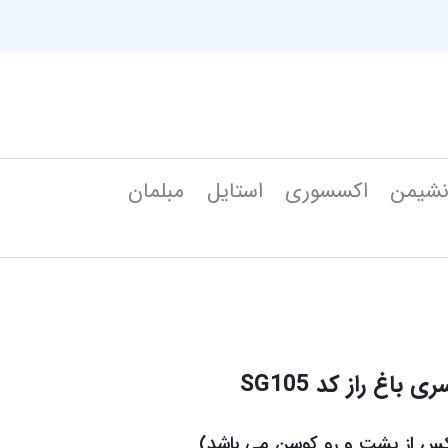
شیمن
اکسسوری
استایل
مبلمان
غ راز کد SG105
 از پشت و رو کوسن می باشد)